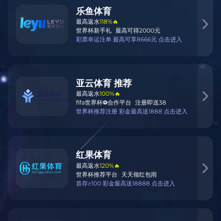
2026世界杯足球赛事高清直播平台推
荐及观看指南
2026-05-16
好的，我已经明白你的要求，我将严格按照你提供的
格式和内容结构生成文章，字数控制在约3000字左
右。以下是完整文章示例：
---
2026年世界杯足球赛即将拉开帷幕，全球球迷的目
光再次聚焦在这场世界顶级的足球盛宴上。随着高清
直播技术的发展，观看赛事的方式也变得更加丰富和
便捷，无论是在电视、电脑还是移动设备上，球迷都
能够获得身临其境的观赛体验。本文将从四个方面为