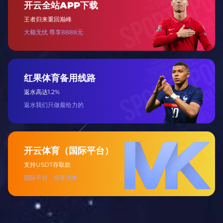
和赛后分析。对于追求专业体验的球迷来说，这是首
选。
在线视频平台的优势在于灵活性和多终端覆盖。例如
一些国际知名的视频网站支持手机、平板、电脑和智
能电视同步观看，同时提供回放功能，可以随时补看
错过的比赛。此外，平台通常会提供多角度镜头切
换、实时数据统计和比赛亮点回放，让观赛体验更加
立体。
专业体育直播网站则以内容丰富和互动性强著称。这
类平台不仅提供高清直播，还会配备实时弹幕、球迷
社区讨论和专家点评。用户可以根据个人喜好选择不
同解说风格和比赛频道，增强观看的参与感。对于希
望深入了解赛事数据和战术分析的球迷来说，这类平
台不可或缺。
在选择直播平台时，还应关注付费与免费资源的平
衡。部分平台提供免费的直播内容，但可能伴随广告