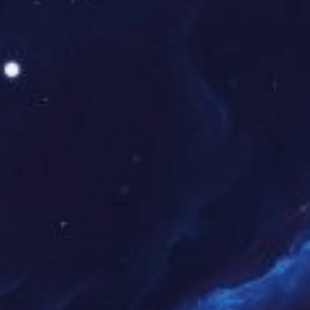
或画质限制；而付费平台则保证全程无广告并提供
4K高清画质及多语言解说服务。根据个人需求和预
算，合理选择平台能够最大化观赛体验。
2、设备与网络优化指南
高质量的观赛体验不仅依赖平台本身，还与观看设备
和网络环境密切相关。首先，选择支持高清甚至4K
分辨率的设备非常关键。智能电视、大屏平板或高配
置笔记本都能提供更细腻的画质和更流畅的运动画
面，从而提升观赛沉浸感。
其次，网络环境对直播稳定性至关重要。建议使用高
速宽带或5G网络，保证视频流畅无卡顿。如果使用
无线网络，确保信号强度足够，并尽量减少同一网络
下的其他高流量活动，以避免画面延迟或断流。
除了硬件和网络，合理调整播放设置同样重要。许多
直播平台提供自动适配画质功能，但在网络较好时可
以手动调至最高分辨率，以获得最佳画质。同时，开