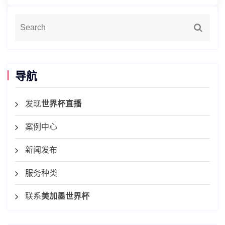
导航
发现
世界杯直播
案例中心
新闻发布
服务种类
联系
美加墨世界杯