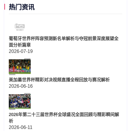
热门资讯
葡萄牙世界杯阵容预测新名单解析与夺冠前景深度展望全
面分析篇章
2026-07-19
美加墨世界杯精彩对决视频直播全程回放与赛况解析
2026-06-16
2026年第二十三届世界杯全球盛况全面回顾与精彩瞬间解
析
2026-06-11