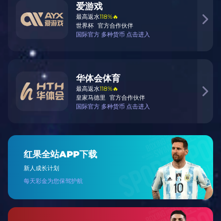
读者详细介绍2026世界杯足球赛事高清直播平台的
推荐以及观看指南，帮助球迷在赛事期间不遗漏任何
精彩瞬间。首先，我们将分析主流高清直播平台的特
点和优势，包括付费与免费选择，确保观赛质量。其
次，探讨设备与网络环境的优化方法，提升观看体
验。第三部分将介绍赛事观看的策略与时间管理，包
括赛程安排和多平台切换技巧。最后，我们将总结赛
事直播的注意事项以及观看安全问题，为球迷提供全
面参考。通过本文，读者不仅能够选择最适合的直播
平台，还能科学规划观赛方式，让2026世界杯成为
一场无遗憾的足球盛宴。
1、主流高清直播平台推荐
对于2026世界杯的高清直播，选择合适的平台至关
重要。目前全球范围内有多种主流平台提供高清赛事
直播，其中包括官方授权的电视台、在线视频平台以
及专业体育直播网站。官方电视台通常拥有独家直播
权，画质和解说水平较高，能够提供完整的赛事数据