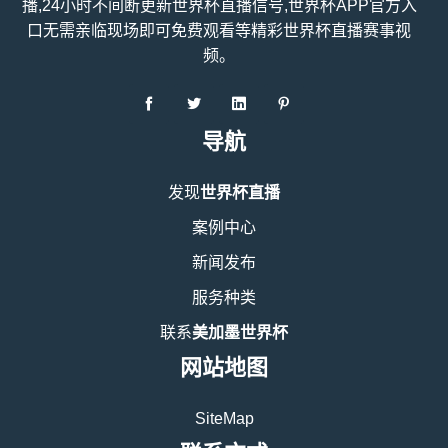
播,24小时不间断更新世界杯直播信号,世界杯APP官方入
口无需亲临现场即可免费观看等精彩世界杯直播赛事视
频。
导航
发现
世界杯直播
案例中心
新闻发布
服务种类
联系
美加墨世界杯
网站地图
SiteMap