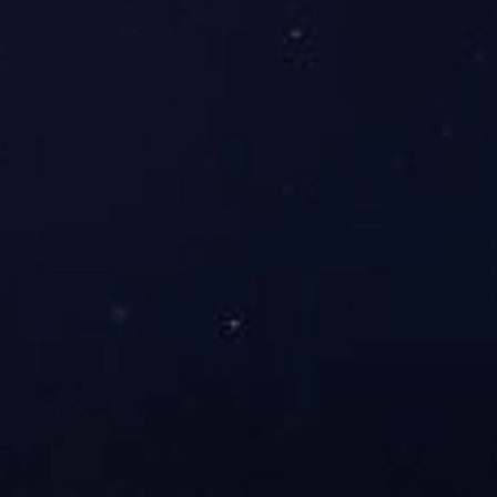
息泄露风险。正规平台不仅画质可靠，也能提供合法
的版权保护。
其次，网络安全措施不可忽略。使用强密码保护账
户，启用两步验证，避免账户被盗或个人信息泄露。
同时，不在公共网络环境下登录重要账号，降低潜在