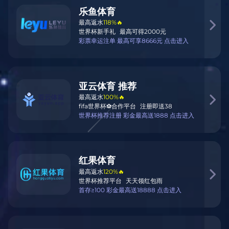
2026全球足球赛事直播平台精选指南
免费看世界杯联赛实时高清解说
2026-05-16
2026年全球足球赛事热潮席卷世界，各大洲联赛与
世界杯预选赛、洲际杯赛、豪门俱乐部对决全面进入
数字化直播时代。对于广大球迷而言，如何快速找到
稳定、高清、流畅且能够免费观看世界杯联赛实时解
说的平台，已经成为观赛过程中最重要的话题之一。
本文将围绕“2026全球足球赛事直播平台精选指南免
费看世界杯联赛实时高清解说”展开深入分析，从直
播平台的发展趋势、高清赛事观看体验、实时解说与
互动功能、未来足球直播生态四大方向进行全面讲
解。文章不仅会介绍当前热门足球直播平台的功能特