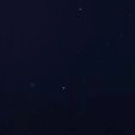
弹幕互动和实时聊天室成为球迷交流的重要渠道。比
赛进行过程中，用户能够即时分享观点、预测比分、
讨论战术，形成强烈的社群氛围。尤其在焦点大战
中，大量互动内容进一步提升了观赛激情。
数据可视化技术让实时分析更加直观。平台会同步显
示控球率、射门次数、跑动距离、传球成功率等专业
数据，并通过动态图表帮助观众理解比赛走势。这种
技术让普通球迷也能更深入地理解战术变化。
此外，很多平台还增加了“多视角直播”功能。观众可
以自由选择全景视角、球星跟拍视角、战术俯瞰视角
等不同画面模式，从多个角度感受比赛魅力，进一步
增强沉浸感。
四、未来直播生态展望
未来足球赛事直播行业将进一步向智能化方向发展。
人工智能不仅会参与赛事解说，还可能根据用户习惯
自动生成个性化赛事集锦，为不同球迷推荐最感兴趣