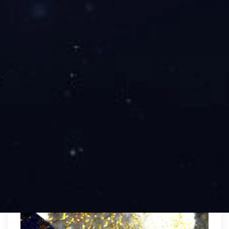
的内容。
元宇宙观赛模式也逐渐进入足球领域。未来用户可能
通过虚拟形象进入线上球场，与全球球迷共同观看世
界杯决赛。这种全新的数字社交体验，将改变传统体
育观赛方式。
区块链技术或将在赛事版权保护方面发挥重要作用。
随着盗播问题不断增加，平台开始尝试通过区块链确
权和数字加密技术保护直播内容，从而维护正版赛事
传播秩序。
广告模式也会发生变化。未来直播平台可能采用更加
智能的个性化广告推送系统，根据用户兴趣精准匹配
内容。相比传统强制插播广告，这种方式能够减少观
众干扰，提高观看体验。