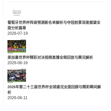
葡萄牙世界杯阵容预测新名单解析与夺冠前景深度展望全
面分析篇章
2026-07-19
美加墨世界杯精彩对决视频直播全程回放与赛况解析
2026-06-16
2026年第二十三届世界杯全球盛况全面回顾与精彩瞬间解
析
2026-06-11