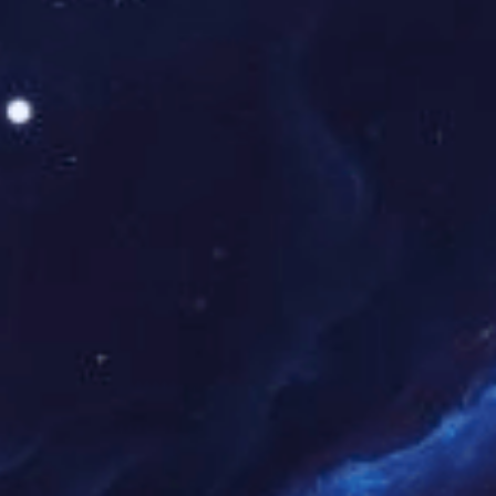
在线已经不再是技术难题。借助分布式服务器和智能
CDN加速技术，比赛直播延迟不断降低，观众能够
更加接近真实赛场节奏。
足球直播行业还在不断强化版权竞争。2026年，欧
洲五大联赛、世界杯、欧冠等赛事版权价格持续上
涨，各大平台纷纷布局独家内容资源。平台之间除了
争夺赛事版权，还在主持团队、解说阵容以及互动社
区方面展开全面竞争。
二、高清赛事观赛体验
高清画质已经成为现代足球直播平台最核心的竞争优
势之一。2026年大量平台开始支持4K甚至8K超高清
直播技术，草坪纹理、球员动作、观众席氛围都能够
被更加细致地呈现，为球迷带来接近现场观赛的沉浸
体验。
高帧率直播同样成为重要趋势。传统直播往往会出现
拖影和卡顿，而如今不少平台已经支持60帧甚至120