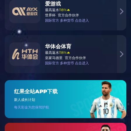
色，还会解析多终端同步观看、AI智能解说、4K超
清转播、即时数据分析等先进技术对球迷观赛体验带
来的巨大提升。同时，文章还将深入探讨免费观赛资
源的获取方式、平台稳定性、安全性以及全球足球内
容版权竞争格局。通过本篇指南，读者能够更加系统
地了解2026年足球赛事直播行业的新变化，从而在
世界杯、欧洲五大联赛、欧冠、亚冠以及国家队赛事
中获得更加震撼、便捷和沉浸式的观赛体验。
一、平台发展趋势解析
随着互联网技术不断升级，2026年的全球足球赛事
直播平台已经从传统的视频播放模式转向智能化、互
动化的发展方向。越来越多的平台开始采用AI算法推
荐，根据用户喜爱的球队、联赛和球员自动推送比赛
信息，让球迷无需手动搜索即可第一时间掌握焦点赛
事。
在全球化体育传播背景下，足球直播平台的竞争已经